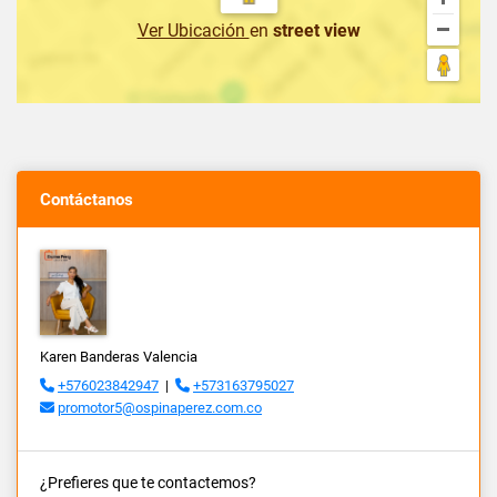
Ver Ubicación
en
street view
Contáctanos
Karen Banderas Valencia
+576023842947
|
+573163795027
promotor5@ospinaperez.com.co
¿Prefieres que te contactemos?