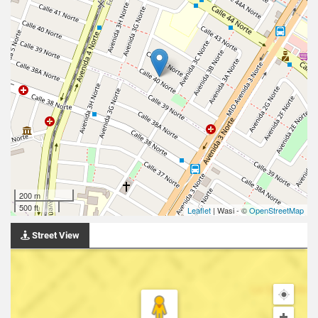
200 m
500 ft
Leaflet
| Wasi - ©
OpenStreetMap
Street View