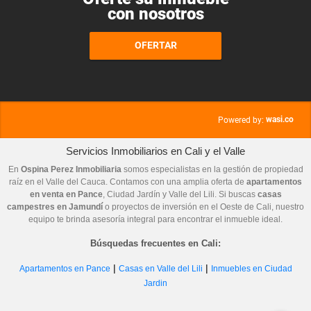
con nosotros
OFERTAR
wasi.co
Powered by:
Servicios Inmobiliarios en Cali y el Valle
En
Ospina Perez Inmobiliaria
somos especialistas en la gestión de propiedad
raíz en el Valle del Cauca. Contamos con una amplia oferta de
apartamentos
en venta en Pance
, Ciudad Jardín y Valle del Lili. Si buscas
casas
campestres en Jamundí
o proyectos de inversión en el Oeste de Cali, nuestro
equipo te brinda asesoría integral para encontrar el inmueble ideal.
Búsquedas frecuentes en Cali:
|
|
Apartamentos en Pance
Casas en Valle del Lili
Inmuebles en Ciudad
Jardin