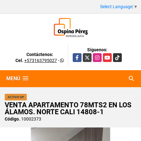
Select Language
▼
Síguenos:
Contáctenos:
Facebook
X
Instagram
YouTube
TikTok
Cel.
+573163795027
-
MENÚ
ACTIVO OP
VENTA APARTAMENTO 78MTS2 EN LOS
ÁLAMOS. NORTE CALI 14808-1
Código.
10002373