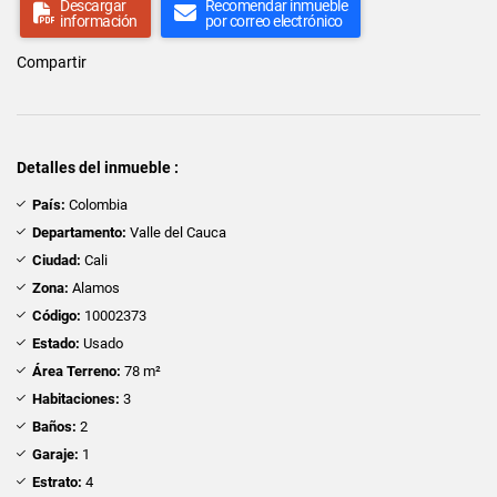
Descargar
Recomendar inmueble
información
por correo electrónico
Compartir
Detalles del inmueble :
País:
Colombia
Departamento:
Valle del Cauca
Ciudad:
Cali
Zona:
Alamos
Código:
10002373
Estado:
Usado
Área Terreno:
78 m²
Habitaciones:
3
Baños:
2
Garaje:
1
Estrato:
4