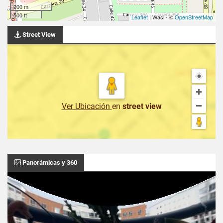
200 m
500 ft
Leaflet
| Wasi - ©
OpenStreetMap
Street View
Ver Ubicación
en
street view
Panorámicas y 360