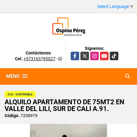
Select Language
▼
Síguenos:
Contáctenos:
Facebook
X
Instagram
YouTube
TikTok
Cel.
+573163795027
-
MENÚ
ALQ - DISPONIBLE
ALQUILO APARTAMENTO DE 75MT2 EN
VALLE DEL LILI, SUR DE CALI A.91.
Código.
7208979