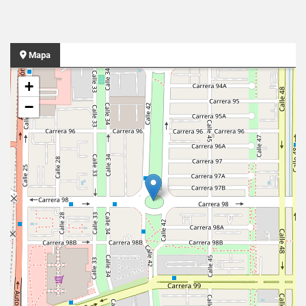
Mapa
+
−