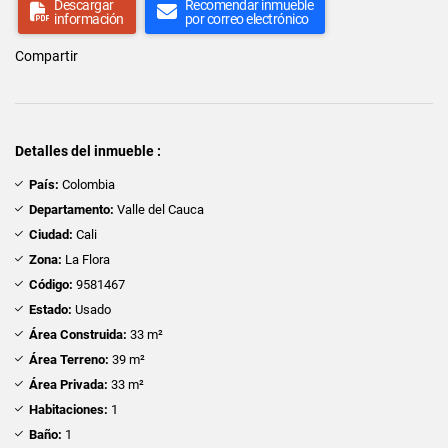
Descargar
Recomendar inmueble
información
por correo electrónico
Compartir
Detalles del inmueble :
País:
Colombia
Departamento:
Valle del Cauca
Ciudad:
Cali
Zona:
La Flora
Código:
9581467
Estado:
Usado
Área Construida:
33 m²
Área Terreno:
39 m²
Área Privada:
33 m²
Habitaciones:
1
Baño:
1