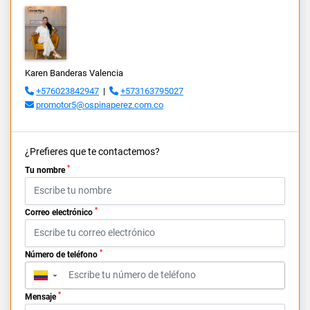
Karen Banderas Valencia
+576023842947
|
+573163795027
promotor5@ospinaperez.com.co
¿Prefieres que te contactemos?
*
Tu nombre
*
Correo electrónico
*
Número de teléfono
▼
*
Mensaje