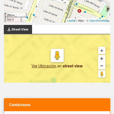
200 m
500 ft
Leaflet
| Wasi - ©
OpenStreetMap
Street View
Ver Ubicación
en
street view
Contáctanos