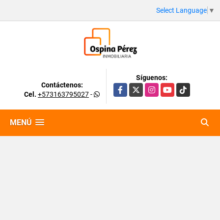
Select Language
▼
Síguenos:
Contáctenos:
Facebook
X
Instagram
YouTube
TikTok
Cel.
+573163795027
-
MENÚ