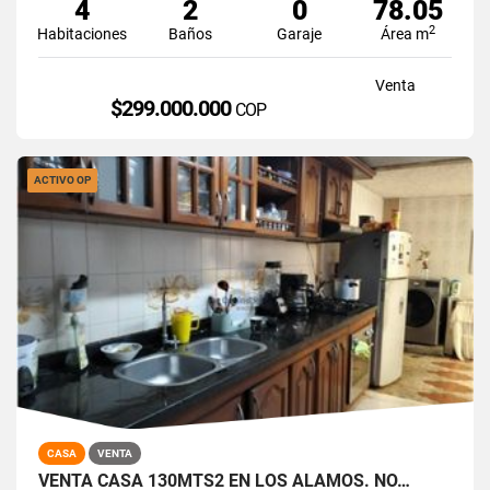
4
2
0
78.05
2
Habitaciones
Baños
Garaje
Área m
Venta
$299.000.000
COP
ACTIVO OP
CASA
VENTA
VENTA CASA 130MTS2 EN LOS ÁLAMOS. NO…