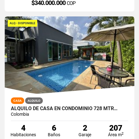
$340.000.000
COP
ALQ - DISPONIBLE
CASA
ALQUILO
ALQUILO DE CASA EN CONDOMINIO 728 MTR…
Colombia
4
6
2
207
2
Habitaciones
Baños
Garaje
Área m