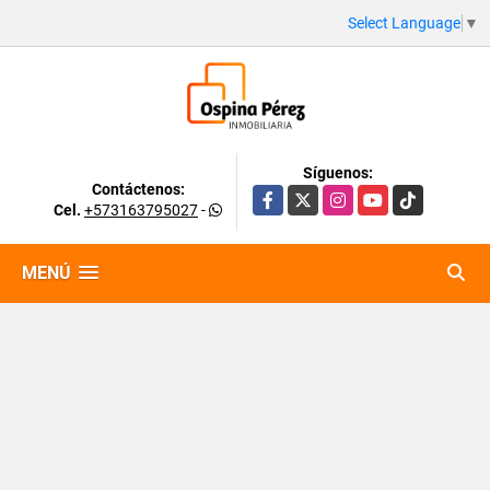
Select Language
▼
Síguenos:
Contáctenos:
Facebook
X
Instagram
YouTube
TikTok
Cel.
+573163795027
-
MENÚ